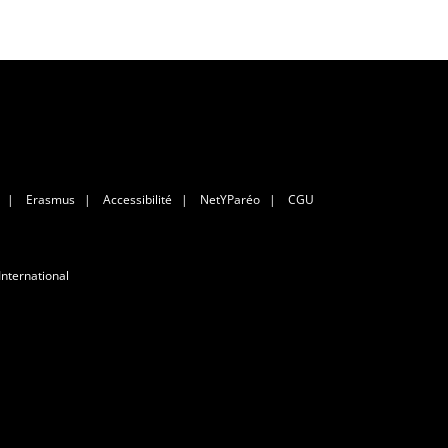
|
Erasmus
|
Accessibilité
|
NetYParéo
|
CGU
International