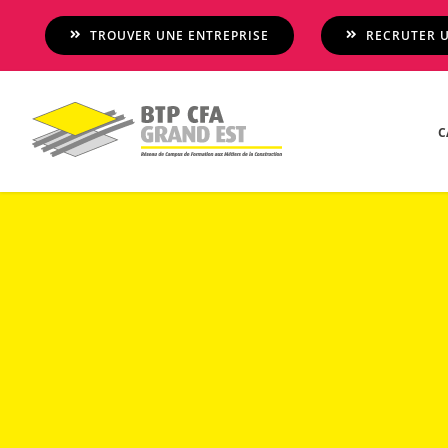
Passer
TROUVER UNE ENTREPRISE
RECRUTER U
au
contenu
C