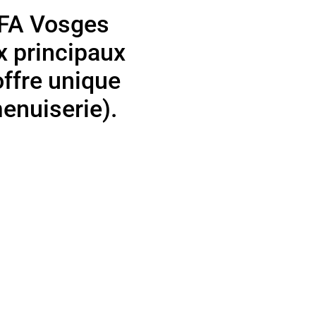
CFA Vosges
x principaux
offre unique
enuiserie).