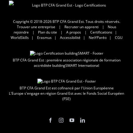
Copyright © 2018-2026 BTP CFA Grand Est. Tous droits réservés.
Trouver une entreprise
|
Recruter un apprenti
|
Nous
rejoindre
|
Plan du site
|
A propos
|
Certifications
|
WorldSkills
|
Erasmus
|
Accessibilité
|
NetYParéo
|
CGU
BTP CFA Grand Est : première association régionale de formation
accréditée buildingSMART International
BTP CFA Grand Est est cofinancé par l'Union Européenne
L'Europe s'engage en région Grand Est avec le Fonds Social Européen
(FSE)
Facebook
Instagram
YouTube
LinkedIn