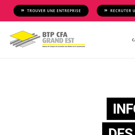
Passer
TROUVER UNE ENTREPRISE
RECRUTER U
au
contenu
C
IN
DES